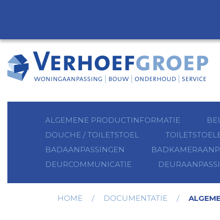
ALGEMENE PRODUCTINFORMATIE
BE
DOUCHE / TOILETSTOEL
TOILETSTOEL
BADAANPASSINGEN
BADKAMERAANP
DEURCOMMUNICATIE
DEURAANPASS
HOME
/
DOCUMENTATIE
/
ALGEME