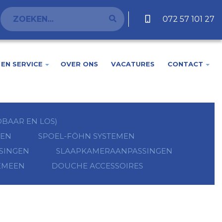
072 57 101 27
EN SERVICE
OVER ONS
VACATURES
CONTACT
BAAR EN LOS)
GEN
SPOEL-FÖHN SYSTEMEN
SINGEN
SLAAPKAMERAANPASSINGEN
EMEEN
DOUCHE ACCESSOIRES