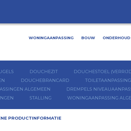
WONINGAANPASSING
BOUW
ONDERHOUD 
UGELS
DOUCHEZIT
DOUCHESTOEL (VERRIJD
EN
DOUCHEBRANCARD
TOILETAANPASSIN
ASSINGEN ALGEMEEN
DREMPELS NIVEAUAANPAS
INGEN
STALLING
WONINGAANPASSING ALG
NE PRODUCTINFORMATIE